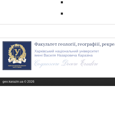
Факультет геології, географіії, рекре
Харківський національний університет
імені Василя Назаровича Каразіна
geo.karazin.ua © 2026