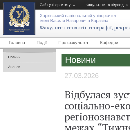
Сайт університету
Факультети та підрозділи
Харківський національний університет
імені Василя Назаровича Каразіна
Факультет геології, географії, рекре
Головна
Події
Про факультет
Кафедри
Новини
Новини
Анонси
27.03.2026
Відбулася зу
соціально-еко
регіонознавс
межах “Тижня