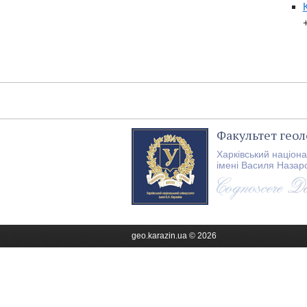
Факультет геоло
Харківський націон
імені Василя Назар
geo.karazin.ua © 2026