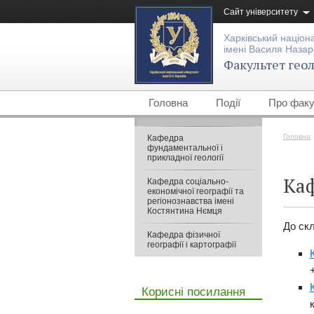
Сайт університету
Харківський націон
імені Василя Назар
Факультет геоло
Головна
Події
Про факу
Головна
Кафедра
фундаментальної і
прикладної геології
Ка
Кафедра соціально-
економічної географії та
регіонознавства імені
Костянтина Нємця
До скл
Кафедра фізичної
географії і картографії
Корисні посилання