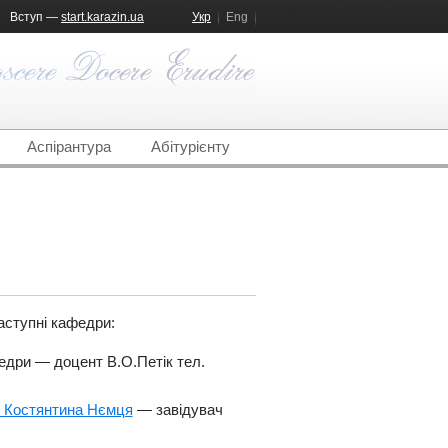
Вступ —
start.karazin.ua
Укр
Eng
Аспірантура
Абітурієнту
наступні кафедри:
дри — доцент В.О.Петік тел.
ні Костянтина Нємця
— завідувач