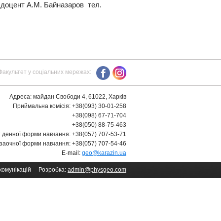
доцент А.М. Байназаров тел.
Факультет у соціальних мережах:
Адреса: майдан Свободи 4, 61022, Харків
Приймальна комісія: +38(093) 30-01-258
+38(098) 67-71-704
+38(050) 88-75-463
 денної форми навчання: +38(057) 707-53-71
заочної форми навчання: +38(057) 707-54-46
E-mail:
geo@karazin.ua
-комунікацій Розробка:
admin@physgeo.com