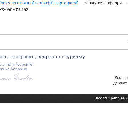
Кафедра фізичної географії і картографії
— завідувач кафедри — 
+380509015153
гії, географіії, рекреації і туризму
альний університет
овича Каразіна
Деканат
Деканат 
Верстка: Центр веб