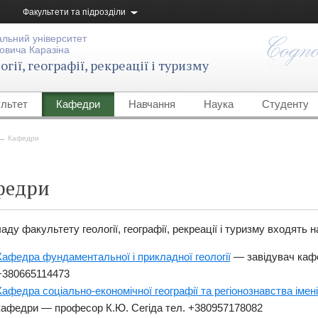
Факультети та підрозділи
альний університет
овича Каразіна
гії, географії, рекреації і туризму
льтет
Кафедри
Навчання
Наука
Студенту
→
Кафедри
федри
аду факультету геології, географії, рекреації і туризму входять 
Кафедра фундаментальної і прикладної геології
— завідувач кафе
+380665114473
Кафедра соціально-економічної географії та регіонознавства іме
кафедри — професор К.Ю. Сегіда тел. +380957178082