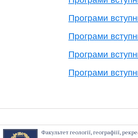
Програми вступни
Програми вступни
Програми вступни
Програми вступни
Факультет геології, географіії, рекре