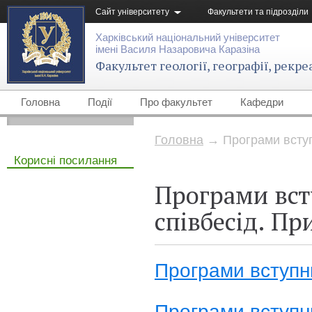
Сайт університету
Факультети та підрозділи
Харківський національний університет
імені Василя Назаровича Каразіна
Факультет геології, географії, рекре
Головна
Події
Про факультет
Кафедри
Головна
→
Програми вступ
Корисні посилання
Програми вст
співбесід. Пр
Програми вступни
Програми вступни