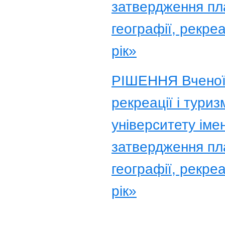
затвердження пла
географії, рекре
рік»
РІШЕННЯ Вченої р
рекреації і тури
університету іме
затвердження пла
географії, рекре
рік»