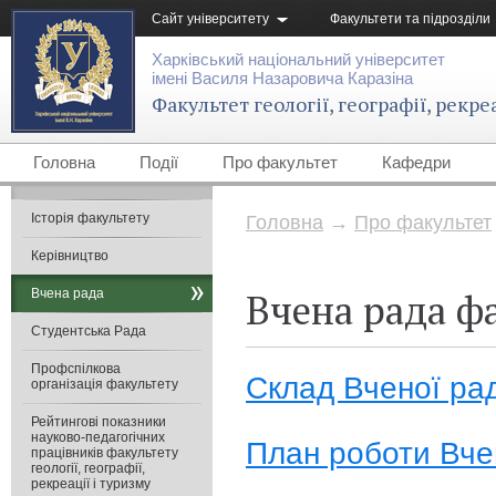
Сайт університету
Факультети та підрозділи
Харківський національний університет
імені Василя Назаровича Каразіна
Факультет геології, географії, рекре
Головна
Події
Про факультет
Кафедри
Історія факультету
Головна
→
Про факультет
Керівництво
Вчена рада ф
Вчена рада
Студентська Рада
Профспілкова
Склад Вченої ра
організація факультету
Рейтингові показники
науково-педагогічних
План роботи Вчен
працівників факультету
геології, географії,
рекреації і туризму