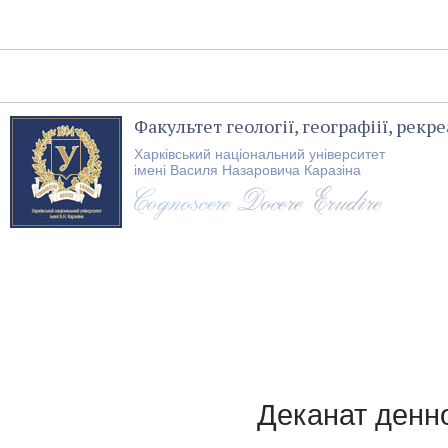
Факультет геології, географіії, рекре
Харківський національний університет
імені Василя Назаровича Каразіна
Деканат денно