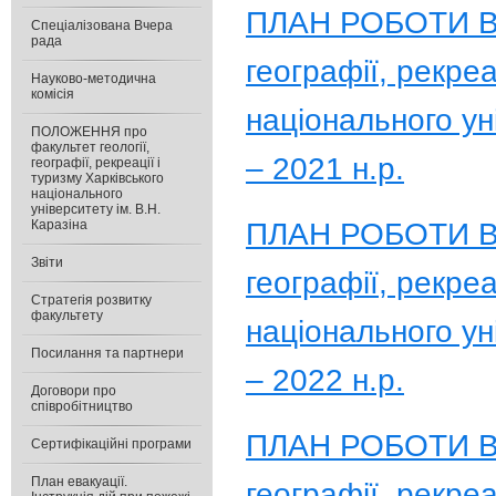
ПЛАН РОБОТИ Вче
Спеціалізована Вчера
рада
географії, рекреа
Науково-методична
комісія
національного ун
ПОЛОЖЕННЯ про
факультет геології,
– 2021 н.р.
географії, рекреації і
туризму Харківського
національного
університету ім. В.Н.
ПЛАН РОБОТИ Вче
Каразіна
Звіти
географії, рекреа
Стратегія розвитку
факультету
національного ун
Посилання та партнери
– 2022 н.р.
Договори про
співробітництво
ПЛАН РОБОТИ Вче
Сертифікаційні програми
План евакуації.
географії, рекреа