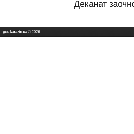
Деканат заочн
geo.karazin.ua © 2026