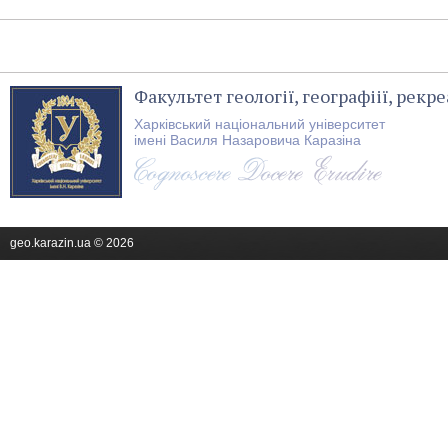
Факультет геології, географіії, рекре
Харківський національний університет
імені Василя Назаровича Каразіна
geo.karazin.ua © 2026