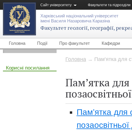
Сайт університету
Факультети та підрозділи
Харківський національний університет
імені Василя Назаровича Каразіна
Факультет геології, географії, рекре
Головна
Події
Про факультет
Кафедри
Головна
→
Пам’ятка для ст
Корисні посилання
Пам’ятка для 
позаосвітньої
Пам’ятка для с
позаосвітньої 